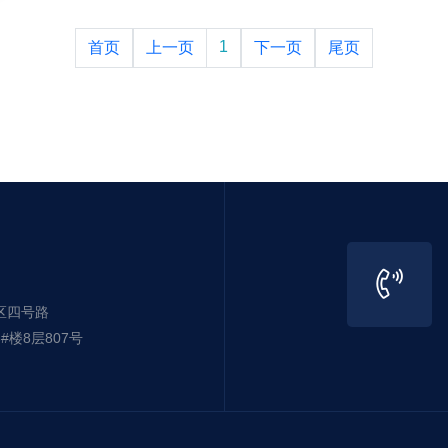
1
首页
上一页
下一页
尾页
区四号路
楼8层807号