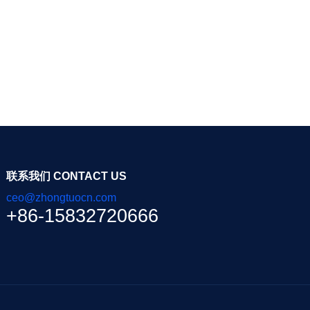
联系我们 CONTACT US
ceo@zhongtuocn.com
+86-15832720666