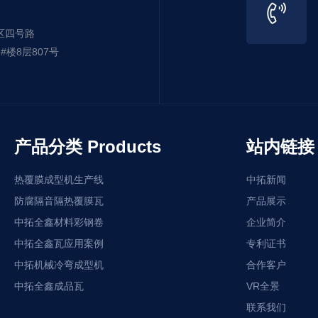
区四号路
楼8层807号
产品分类 Products
站内链接 L
热覆膜成型机生产线
中拓新闻
防腐隔音隔热覆膜瓦
产品展示
中拓全鑫材料彩钢卷
企业简介
中拓全鑫瓦应用案例
专利证书
中拓机械冷弯成型机
合作客户
中拓全鑫成品瓦
VR全景
联系我们