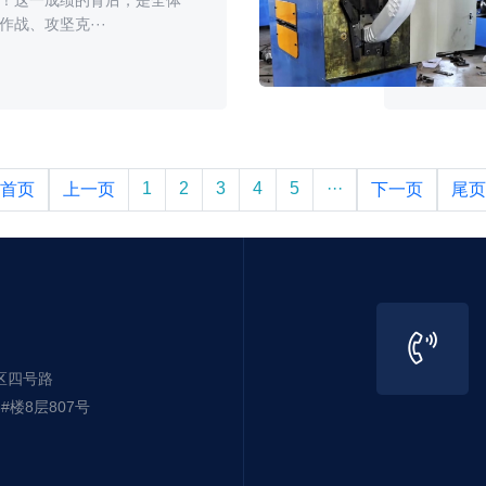
战、攻坚克···
1
2
3
4
5
···
首页
上一页
下一页
尾页
区四号路
楼8层807号