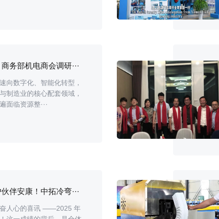
商务部机电商会调研···
速向数字化、智能化转型，
与制造业的核心配套领域，
面临资源整···
伙伴安康！中拓冷弯···
人心的喜讯 ——2025 年
！这一成绩的背后，是全体