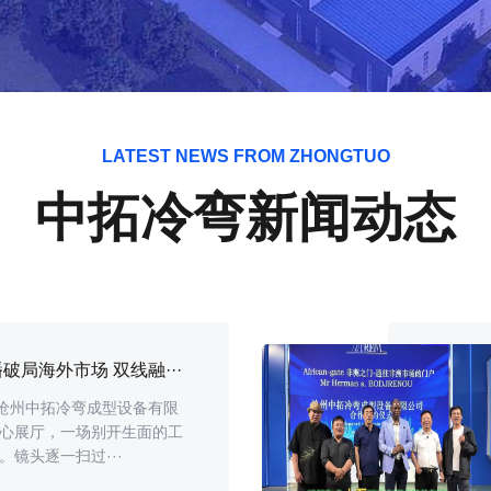
LATEST NEWS FROM ZHONGTUO
中拓冷弯新闻动态
局海外市场 双线融···
市沧州中拓冷弯成型设备有限
心展厅，一场别开生面的工
镜头逐一扫过···