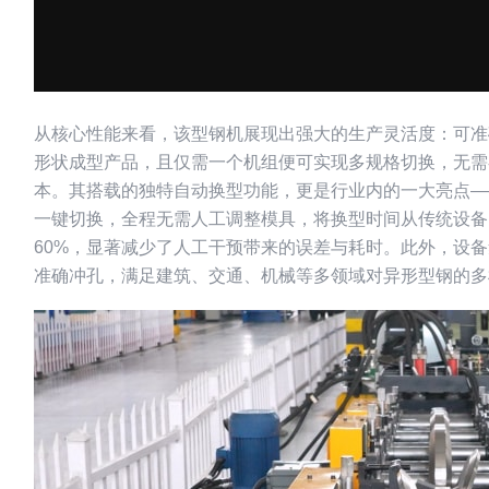
从核心性能来看，该型钢机展现出强大的生产灵活度：可准确生产
形状成型产品，且仅需一个机组便可实现多规格切换，无需
本。其搭载的独特自动换型功能，更是行业内的一大亮点—
一键切换，全程无需人工调整模具，将换型时间从传统设备
60%，显著减少了人工干预带来的误差与耗时。此外，设
准确冲孔，满足建筑、交通、机械等多领域对异形型钢的多