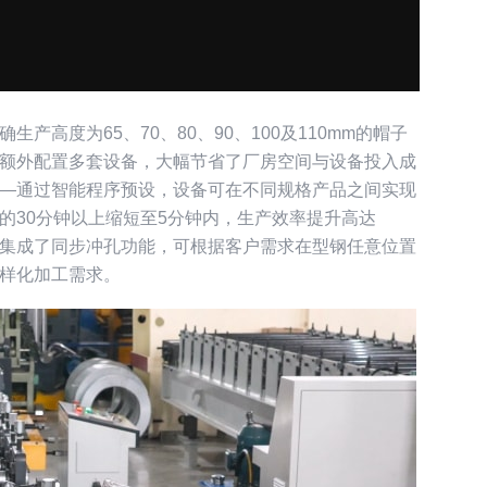
高度为65、70、80、90、100及110mm的帽子
额外配置多套设备，大幅节省了厂房空间与设备投入成
—通过智能程序预设，设备可在不同规格产品之间实现
的30分钟以上缩短至5分钟内，生产效率提升高达
备集成了同步冲孔功能，可根据客户需求在型钢任意位置
样化加工需求。