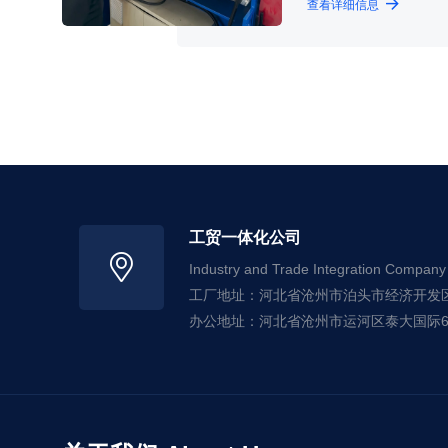
查看详细信息
工贸一体化公司
Industry and Trade Integration Company
工厂地址：河北省沧州市泊头市经济开发
办公地址：河北省沧州市运河区泰大国际6#