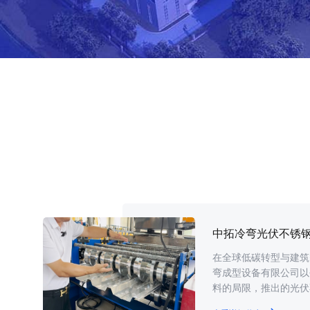
中拓冷弯光伏不锈钢
在全球低碳转型与建筑
弯成型设备有限公司以
料的局限，推出的光伏不