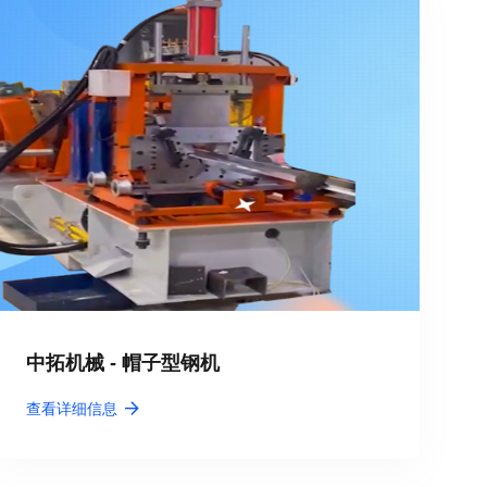
中拓机械 - 帽子型钢机
查看详细信息