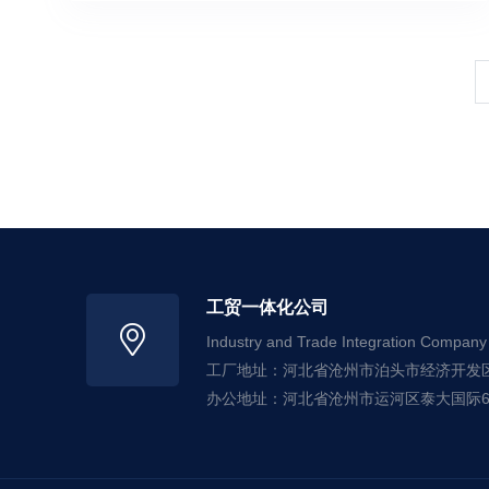
工贸一体化公司
Industry and Trade Integration Company
工厂地址：河北省沧州市泊头市经济开发
办公地址：河北省沧州市运河区泰大国际6#