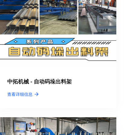
中拓机械 - 自动码垛出料架
查看详细信息