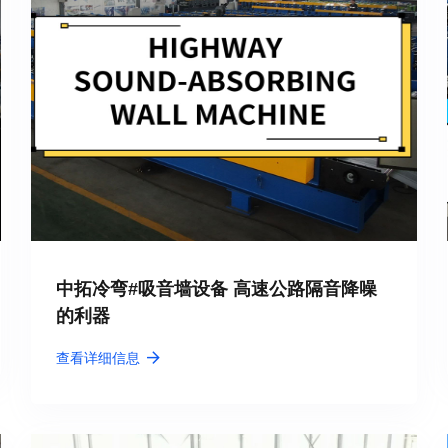
中拓冷弯#吸音墙设备 高速公路隔音降噪
的利器
查看详细信息