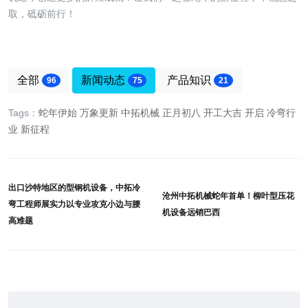
取，砥砺前行！
全部
新闻动态
产品知识
96
75
21
Tags：
蛇年伊始
万象更新
中拓机械
正月初八
开工大吉
开启
冷弯行
业
新征程
出口沙特地区的型钢机设备，中拓冷
沧州中拓机械蛇年首单！柳叶型压花
弯工程师展实力以专业攻克小边与腰
机设备远销巴西
高难题