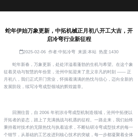
蛇年伊始万象更新，中拓机械正月初八开工大吉，开
启冷弯行业新征程
2025-02-06 作者:中拓冷弯 来源:本站 热度:1430
蛇年新春，万象更新，处处洋溢着蓬勃的生机与希望。在这个象
征着灵动与智慧的年份里，沧州中拓迎来了意义非凡的时刻 —— 正
月初八，我们正式开门营业，怀揣着满满的热忱与信心，迈向全新的
发展阶段，续写冷弯成型领域的辉煌篇章。
回溯往昔，自 2006 年初涉冷弯成型机制造领域，沧州中拓便以
开拓者的姿态，踏上了充满挑战与机遇的征程。一路走来，我们始终
秉持着对技术的无限热忱与执着追求，不断钻研冷弯成型技术的每一
个细节，从基础的工艺改进到核心技术的突破，每一步都凝聚着全体