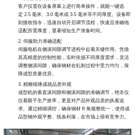
客户仅需在设备屏幕上进行简单操作，就能一键选
定 2.5 毫米、3.0 毫米或 3.5 毫米等不同厚度。设备即
刻接收指令，迅速自动开启调节流程，快速且准
地
确
适配所需厚度，显著缩短生产准备时间。
2.
伺服助力准
适配
确
伺服电机在侧滚间隙调节进程中起着关键作用。凭借
其高精度的控制性能，实时依据不同厚度需求，灵活
调整侧滚间隙，确保钢材在轧制过程中受力均匀，保
障成型质量优异。
3.
精雕细琢成就品质外观
成型机的垂直滚间隙和侧滚间隙的准
调节，绝非仅
确
仅着眼于生产效率，更是对产品外观品质的执着追
求。通过精细调控，确保钢材 R 角规整统一，使得成
品型钢外观平整、线条利落，在市场上
竞争力。
很有