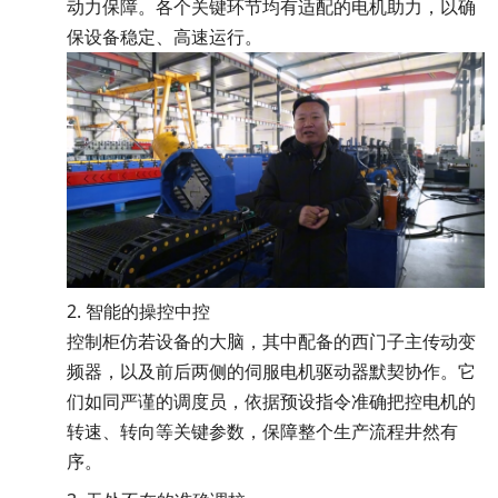
动力保障。各个关键环节均有适配的电机助力，以确
保设备稳定、高
运行。
速
2.
智能的操控中
控
控制柜仿若设备的
，其中配备的西门子主传动变
大脑
频器，以及前后两侧的伺服电机驱动器默契协作。它
们如同严谨的调度员，依据预设指令准
把控电机的
确
转速、转向等关键参数，保障整个生产流程井然有
序。