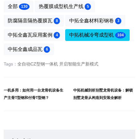
全部
热覆膜成型机生产线
130
5
防腐隔音隔热覆膜瓦
中拓全鑫材料彩钢卷
8
3
中拓全鑫瓦应用案例
中拓机械冷弯成型机
4
104
中拓全鑫成品瓦
6
Tags：
全自动CZ型钢一体机
开启智能生产新模式
一机多用：如何用一台龙骨机设备生
中拓机械剖析别墅龙骨机设备：解锁
产主骨T型钢和付骨T型钢？
别墅龙骨从构造到安装全解析