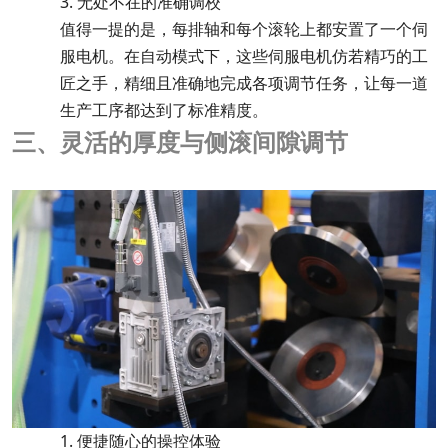
3.
无处不在的准
调校
确
值得一提的是，每排轴和每个滚轮上都安置了一个伺
服电机。在自动模式下，这些伺服电机仿若精巧的工
匠之手，精细且准
地完成各项调节任务，让每一道
确
生产工序都达到
标准
精度。
了
三、灵活的厚度与侧滚间隙调节
1.
便捷随心的操控体验