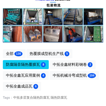
全部
热覆膜成型机生产线
130
5
防腐隔音隔热覆膜瓦
中拓全鑫材料彩钢卷
8
3
中拓全鑫瓦应用案例
中拓机械冷弯成型机
4
104
中拓全鑫成品瓦
6
Tags：
中拓多层复合隔热防腐瓦
隔热防腐瓦