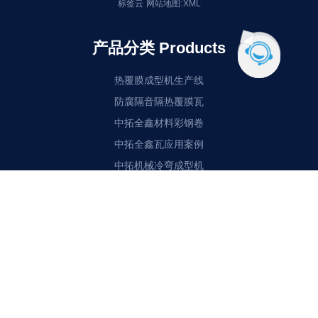
:
标签云
网站地图
XML
产品分类 Products
热覆膜成型机生产线
防腐隔音隔热覆膜瓦
中拓全鑫材料彩钢卷
中拓全鑫瓦应用案例
中拓机械冷弯成型机
中拓全鑫成品瓦
站内链接 Links
中拓新闻
产品展示
企业简介