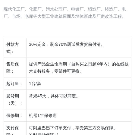
现代化工厂、化肥厂、污水处理厂、电镀厂、锻造厂、铸造厂、电
厂、市场、仓库等大型工业建筑屋面及墙体新建及厂房改造工程。
付款方
30%定金，剩余70%测试后发货前付清。
式：
售后保
提供产品全生命周期（自购买之日起X年内）的在线技
障：
术支持服务，零部件可更换。
起订量：
1台/套
发货期
常规45天，具体可以商定。
（天）：
保修期：
机器1年保修期
支付保
可阿里巴巴下订单支付，享受第三方交易保障。
障：
准时发货保证 √