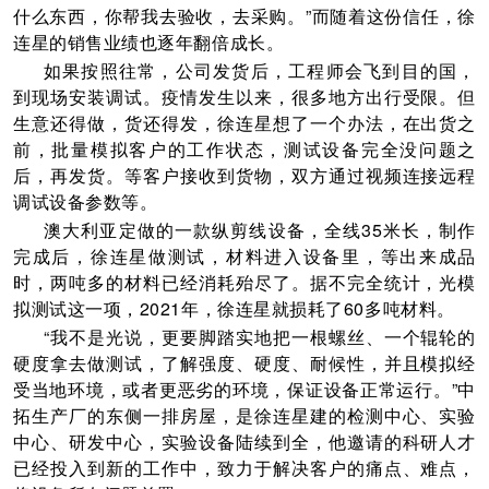
什么东西，你帮我去验收，去采购。”而随着这份信任，徐
连星的销售业绩也逐年翻倍成长。
如果按照往常，公司发货后，工程师会飞到目的国，
到现场安装调试。疫情发生以来，很多地方出行受限。但
生意还得做，货还得发，徐连星想了一个办法，在出货之
前，批量模拟客户的工作状态，测试设备完全没问题之
后，再发货。等客户接收到货物，双方通过视频连接远程
调试设备参数等。
澳大利亚定做的一款纵剪线设备，全线35米长，制作
完成后，徐连星做测试，材料进入设备里，等出来成品
时，两吨多的材料已经消耗殆尽了。据不完全统计，光模
拟测试这一项，2021年，徐连星就损耗了60多吨材料。
“我不是光说，更要脚踏实地把一根螺丝、一个辊轮的
硬度拿去做测试，了解强度、硬度、耐候性，并且模拟经
受当地环境，或者更恶劣的环境，保证设备正常运行。”中
拓生产厂的东侧一排房屋，是徐连星建的检测中心、实验
中心、研发中心，实验设备陆续到全，他邀请的科研人才
已经投入到新的工作中，致力于解决客户的痛点、难点，