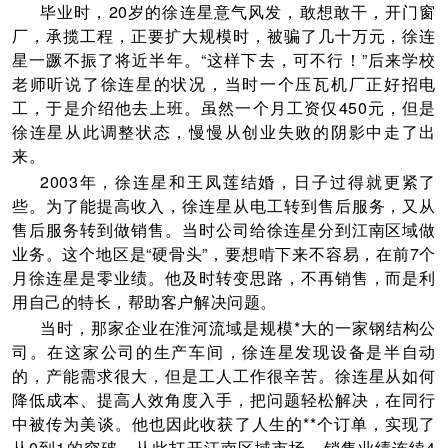
毕业时，20岁的徐连星意气风发，敢想敢干，开门窗
厂，承揽工程，正要扩大规模时，被骗了几十万元，徐连
星一蹶不振了将近半年。“这样下去，可不行！”后来学校
老师听说了徐连星的状况，当时一个压瓦机厂正好招电
工，于是介绍他去上班。虽然一个月工资仅450元，但是
徐连星从此调整状态，慢慢从创业失败的阴影中走了出
来。
2003年，徐连星和王凤莲结婚，日子过得就更紧了
些。为了能提高收入，徐连星从电工转到售后服务，又从
售后服务转到做销售。当时公司给徐连星分到江南区域做
业务。这个地区是“硬骨头”，要想啃下来不容易，在前7个
月徐连星是零业绩。他及时转变思路，不再销售，而是利
用自己的特长，帮助客户解决问题。
当时，那家企业在淮河流域是规模*大的一家钢结构公
司。在这家公司的生产车间，徐连星发现设备是半自动
的，产能需求很大，但是工人工作很辛苦。徐连星从如何
降低成本、提高人效角度入手，把问题轻松解决，在同行
中被传为美谈。他也因此收获了人生的**个订单，实现了
从0到1的突破。从此打开江南区域市场，销售业绩连续4