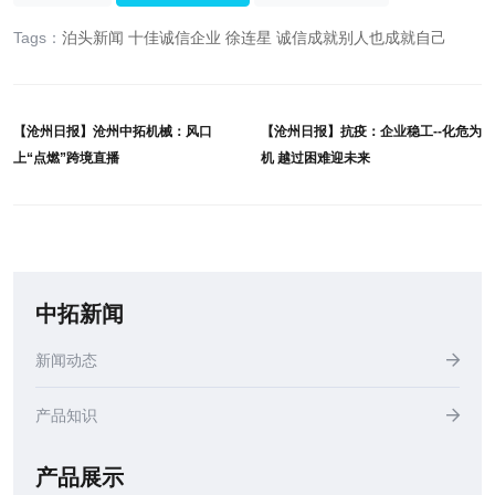
Tags：
泊头新闻
十佳诚信企业
徐连星
诚信成就别人也成就自己
【沧州日报】沧州中拓机械：风口
【沧州日报】抗疫：企业稳工--化危为
上“点燃”跨境直播
机 越过困难迎未来
中拓新闻
新闻动态
产品知识
产品展示