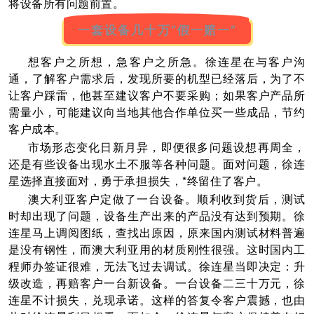
将设备所有问题前置。
一套设备几十万“假一赔一”
想客户之所想，急客户之所急。徐连星在与客户沟
通，了解客户需求后，发现所要的机型已经落后，为了不
让客户踩雷，他甚至建议客户不要采购；如果客户产品所
需量小，可能建议向当地其他合作单位买一些成品，节约
客户成本。
市场形态变化日新月异，即便很多问题设想再周全，
还是有些设备出现水土不服等各种问题。面对问题，徐连
星选择直接面对，勇于承担损失，*终留住了客户。
澳大利亚客户定做了一台设备。顺利收到货后，测试
时却出现了问题，设备生产出来的产品没有达到预期。徐
连星马上调阅图纸，查找出原因，原来国内测试材料普遍
是没有钢性，而澳大利亚用的材质刚性很强。这时国内工
程师办签证很难，无法飞过去调试。徐连星当即决定：升
级改造，再赔客户一台新设备。一台设备二三十万元，徐
连星不计损失，兑现承诺。这样的答复令客户震撼，也由