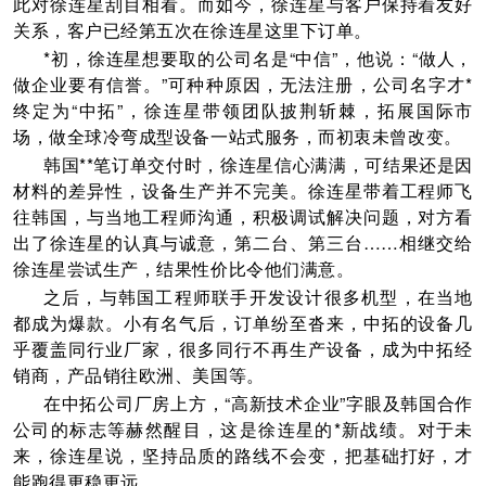
此对徐连星刮目相看。而如今，徐连星与客户保持着友好
关系，客户已经第五次在徐连星这里下订单。
*初，徐连星想要取的公司名是“中信”，他说：“做人，
做企业要有信誉。”可种种原因，无法注册，公司名字才*
终定为“中拓”，徐连星带领团队披荆斩棘，拓展国际市
场，做全球冷弯成型设备一站式服务，而初衷未曾改变。
韩国**笔订单交付时，徐连星信心满满，可结果还是因
材料的差异性，设备生产并不完美。徐连星带着工程师飞
往韩国，与当地工程师沟通，积极调试解决问题，对方看
出了徐连星的认真与诚意，第二台、第三台……相继交给
徐连星尝试生产，结果性价比令他们满意。
之后，与韩国工程师联手开发设计很多机型，在当地
都成为爆款。小有名气后，订单纷至沓来，中拓的设备几
乎覆盖同行业厂家，很多同行不再生产设备，成为中拓经
销商，产品销往欧洲、美国等。
在中拓公司厂房上方，“高新技术企业”字眼及韩国合作
公司的标志等赫然醒目，这是徐连星的*新战绩。对于未
来，徐连星说，坚持品质的路线不会变，把基础打好，才
能跑得更稳更远。