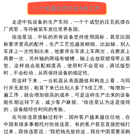
一个机器比同行多5倍工序
走进中拓设备的生产车间，一个个成型的压瓦机摆在
厂房里，等待被装车发往世界各国。
徐连星说，中拓的所有设备坚持使用国标，甚至比国
标要求更高的配件，生产工艺也越发精细。比如轴，别人
车床上一次性制出来，他要求在车床上车两次，在磨床上
再磨一次，另外轴的两端有键槽，轴上会放双锁母带止退
垫。这样就会装配精度高，使用时不会晃动，调试版型
时，不会松动，从而保持设备的稳定性。
而这样下来，一台机器从表面颜值和构造上看，与同
行并无差别，粗算下来已比别人多了5倍工序。“每增加一
遍工序，就会增加很高的成本，可是这样生产出来的设备
能长期运转下去，减少客户麻烦。”徐连星认为这是值得
的，设备能经住时间的考验。
在与徐连星接触过程中，国外客户越来越信任他，在
中国有很多事都托付给徐连星。有的客户甚至直接把钱打
过来，跟徐连星说：“我把钱先放你这，我在中国需要采购