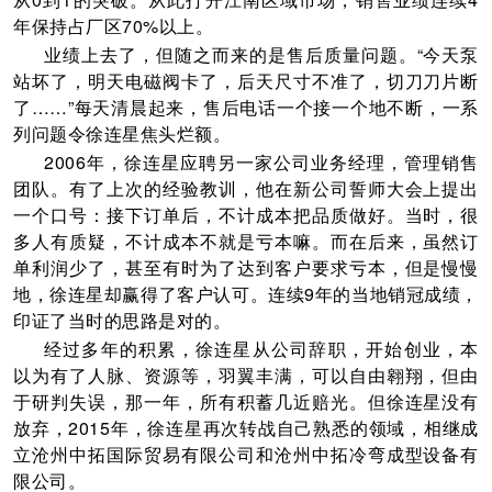
年保持占厂区70%以上。
业绩上去了，但随之而来的是售后质量问题。“今天泵
站坏了，明天电磁阀卡了，后天尺寸不准了，切刀刀片断
了……”每天清晨起来，售后电话一个接一个地不断，一系
列问题令徐连星焦头烂额。
2006年，徐连星应聘另一家公司业务经理，管理销售
团队。有了上次的经验教训，他在新公司誓师大会上提出
一个口号：接下订单后，不计成本把品质做好。当时，很
多人有质疑，不计成本不就是亏本嘛。而在后来，虽然订
单利润少了，甚至有时为了达到客户要求亏本，但是慢慢
地，徐连星却赢得了客户认可。连续9年的当地销冠成绩，
印证了当时的思路是对的。
经过多年的积累，徐连星从公司辞职，开始创业，本
以为有了人脉、资源等，羽翼丰满，可以自由翱翔，但由
于研判失误，那一年，所有积蓄几近赔光。但徐连星没有
放弃，2015年，徐连星再次转战自己熟悉的领域，相继成
立沧州中拓国际贸易有限公司和沧州中拓冷弯成型设备有
限公司。